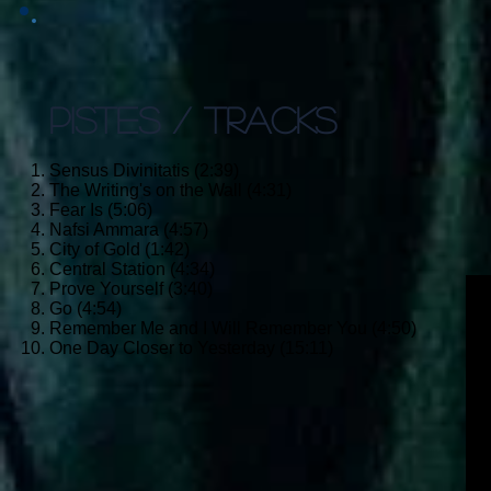
PISTES / TRACKS
Sensus Divinitatis (2:39)
The Writing's on the Wall (4:31)
Fear Is (5:06)
Nafsi Ammara (4:57)
City of Gold (1:42)
Central Station (4:34)
Prove Yourself (3:40)
Go (4:54)
Remember Me and I Will Remember You (4:50)
One Day Closer to Yesterday (15:11)