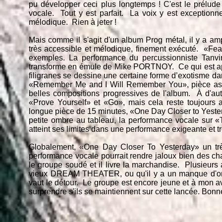
pu développer ceci plus longtemps ! C'est le prélud
vocale. Tout y est parfait. La voix y est exceptionnel
mélodique. Rien à jeter !
Mais comme il s'agit d'un album Prog métal, il y a a
très accessible et mélodique, finement exécuté. «Fea
exemples. La performance du percussionniste Tanvi
transforme en émule de Mike PORTNOY. Ce qui est appr
filigranes se dessine une certaine forme d’exotisme d
«Remember Me and I Will Remember You», pièce a
belles compositions progressives de l'album. À d'au
«Prove Yourself» et «Go», mais cela reste toujours
longue pièce de 15 minutes, «One Day Closer to Yesterd
petite ombre au tableau, la performance vocale sur «
atteint ses limites dans une performance exigeante et t
Globalement, «One Day Closer To Yesterday» un trè
performance vocale pourrait rendre jaloux bien des cha
le groupe soudé et il livre la marchandise. Plusieur
vieux DREAM THEATER, ou qu'il y a un manque d'ori
vaut le détour. Le groupe est encore jeune et à mon avis
surprendre s'ils se maintiennent sur cette lancée. Bonn