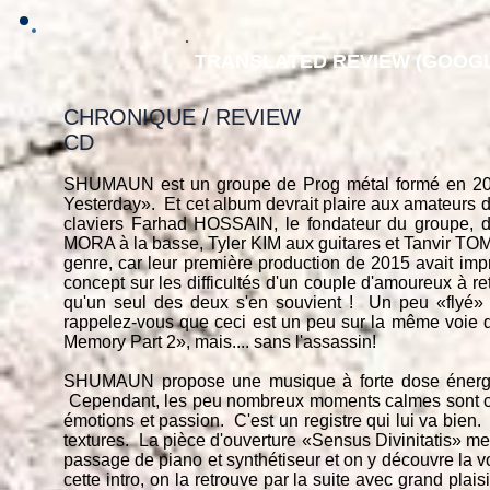
TRANSLATED REVIEW (GOOGL
CHRONIQUE / REVIEW
CD
SHUMAUN est un groupe de Prog métal formé en 2015
Yesterday». Et cet album devrait plaire aux amateurs
claviers Farhad HOSSAIN, le fondateur du groupe, dan
MORA à la basse, Tyler KIM aux guitares et Tanvir TOM
genre, car leur première production de 2015 avait impr
concept sur les difficultés d'un couple d'amoureux à re
qu'un seul des deux s'en souvient ! Un peu «flyé» c
rappelez-vous que ceci est un peu sur la même vo
Memory Part 2», mais.... sans l'assassin!
SHUMAUN propose une musique à forte dose énergétiq
Cependant, les peu nombreux moments calmes sont ceu
émotions et passion. C'est un registre qui lui va bien
textures. La pièce d'ouverture «Sensus Divinitatis» m
passage de piano et synthétiseur et on y découvre la
cette intro, on la retrouve par la suite avec grand plai