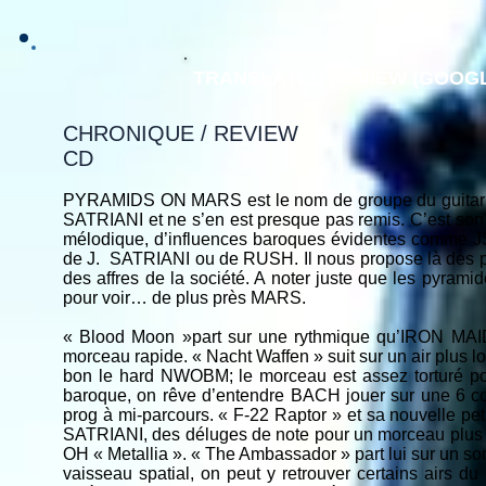
TRANSLATED REVIEW (GOOGL
CHRONIQUE / REVIEW
CD
PYRAMIDS ON MARS est le nom de groupe du guitaris
SATRIANI et ne s’en est presque pas remis. C’est son 3
mélodique, d’influences baroques évidentes comme 
de J. SATRIANI ou de RUSH. Il nous propose là des peti
des affres de la société. A noter juste que les pyrami
pour voir… de plus près MARS.
« Blood Moon »part sur une rythmique qu’IRON MAID
morceau rapide. « Nacht Waffen » suit sur un air plus lo
bon le hard NWOBM; le morceau est assez torturé pou
baroque, on rêve d’entendre BACH jouer sur une 6 co
prog à mi-parcours. « F-22 Raptor » et sa nouvelle petit
SATRIANI, des déluges de note pour un morceau plus n
OH « Metallia ». « The Ambassador » part lui sur un so
vaisseau spatial, on peut y retrouver certains airs