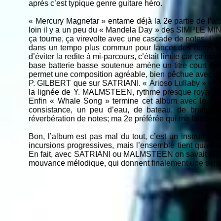
après c’est typique genre guitare héro.
« Mercury Magnetar » entame déjà la 2e partie de l’alb
loin il y a un peu du « Mandela Day » des SIMPLE MIND
ça tourne, ça virevolte avec une cascade de notes, l’u
dans un tempo plus commun pour lancer des notes éti
d’éviter la redite à mi-parcours, c’était limite car ça
base batterie basse soutenue amène un titre court mais
permet une composition agréable, bien pêchue avec ici 
P. GILBERT que sur SATRIANI. « Arioso Lullaby » et un
la lignée de Y. MALMSTEEN, rythme presque royal o
Enfin « Whale Song » termine cet album avec le morc
consistance, un peu d’eau, de bateau, de bruit d
réverbération de notes; ma 2e préférée qui me laisse un
Bon, l’album est pas mal du tout, c’est un instrument
incursions progressives, mais l’ensemble tient quand
En fait, avec SATRIANI ou MALMSTEEN on savait où alle
mouvance mélodique, qui donnent finalement une sens