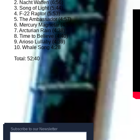
2. Nacht Waffen (6:56)
3. Song of Light (5:44)
4. F-22 Raptor (5:53)
5. The Ambassador (4:57)
6. Mercury Magnetar (4:58)
7. Arcturian Rain (4:38)
8. Time to Believe (4:40)
9. Arioso Lullaby (4:39)
10. Whale Song 4:28
Total: 52:40
Subscribe to our Newsletter