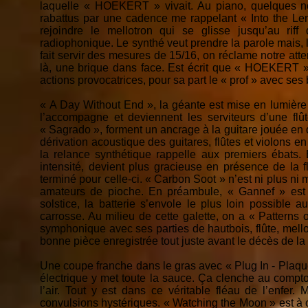
laquelle « HOEKERT » vivait. Au piano, quelques no
rabattus par une cadence me rappelant « Into the Le
rejoindre le mellotron qui se glisse jusqu’au riff
radiophonique. Le synthé veut prendre la parole mais, l
fait servir des mesures de 15/16, on réclame notre atte
là, une brique dans face. Est écrit que « HOEKERT » 
actions provocatrices, pour sa part le « prof » avec ses
« A Day Without End », la géante est mise en lumière 
l’accompagne et deviennent les serviteurs d’une fl
« Sagrado », forment un ancrage à la guitare jouée en 
dérivation acoustique des guitares, flûtes et violons 
la relance synthétique rappelle aux premiers ébats.
intensité, devient plus gracieuse en présence de la fl
terminé pour celle-ci. « Carbon Soot » n’est ni plus ni
amateurs de pioche. En préambule, « Gannef » est é
solstice, la batterie s’envole le plus loin possible 
carrosse. Au milieu de cette galette, on a « Patterns 
symphonique avec ses parties de hautbois, flûte, mello
bonne pièce enregistrée tout juste avant le décès d
Une coupe franche dans le gras avec « Plug In - Plaques
électrique y met toute la sauce. Ça clenche au comptoi
l’air. Tout y est dans ce véritable fléau de l’enfer. 
convulsions hystériques. « Watching the Moon » est à c