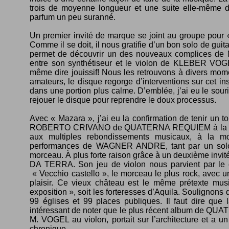
trois de moyenne longueur et une suite elle-même d
parfum un peu suranné.
Un premier invité de marque se joint au groupe pour
Comme il se doit, il nous gratifie d’un bon solo de g
permet de découvrir un des nouveaux complices de
entre son synthétiseur et le violon de KLEBER VOGEL
même dire jouissif! Nous les retrouvons à divers mom
amateurs, le disque regorge d’interventions sur cet 
dans une portion plus calme. D’emblée, j’ai eu le souri
rejouer le disque pour reprendre le doux processus.
Avec « Mazara », j’ai eu la confirmation de tenir un t
ROBERTO CRIVANO de QUATERNA REQUIEM à la guita
aux multiples rebondissements musicaux, à la mo
performances de WAGNER ANDRE, tant par un solo d’
morceau. À plus forte raison grâce à un deuxième 
DA TERRA. Son jeu de violon nous parvient par le
« Vecchio castello », le morceau le plus rock, avec
plaisir. Ce vieux château est le même prétexte m
exposition », soit les forteresses d’Aquila. Soulignons 
99 églises et 99 places publiques. Il faut dire que l
intéressant de noter que le plus récent album de QUA
M. VOGEL au violon, portait sur l’architecture et a un
chronique.