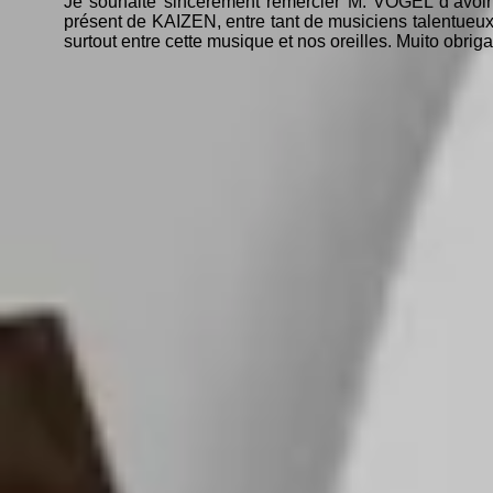
Je souhaite sincèrement remercier M. VOGEL d’avoir ét
présent de KAIZEN, entre tant de musiciens talentueux d
surtout entre cette musique et nos oreilles. Muito ob