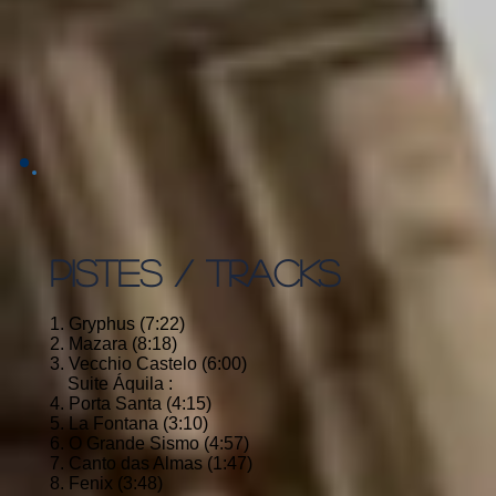
PISTES / TRACKS
1. Gryphus (7:22)
2. Mazara (8:18)
3. Vecchio Castelo (6:00)
Suite Áquila :
4. Porta Santa (4:15)
5. La Fontana (3:10)
6. O Grande Sismo (4:57)
7. Canto das Almas (1:47)
8. Fenix (3:48)