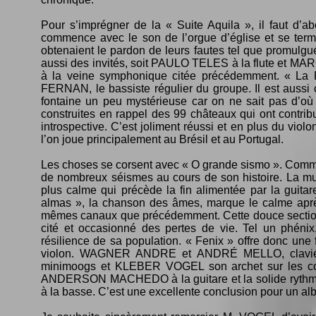
Pour s’imprégner de la « Suite Aquila », il faut d’ab
commence avec le son de l’orgue d’église et se termi
obtenaient le pardon de leurs fautes tel que promulgu
aussi des invités, soit PAULO TELES à la flute et 
à la veine symphonique citée précédemment. « La
FERNAN, le bassiste régulier du groupe. Il est aussi 
fontaine un peu mystérieuse car on ne sait pas d’où p
construites en rappel des 99 châteaux qui ont contribu
introspective. C’est joliment réussi et en plus du vi
l’on joue principalement au Brésil et au Portugal.
Les choses se corsent avec « O grande sismo ». Comme j
de nombreux séismes au cours de son histoire. La musiq
plus calme qui précède la fin alimentée par la gui
almas », la chanson des âmes, marque le calme après
mêmes canaux que précédemment. Cette douce section 
cité et occasionné des pertes de vie. Tel un phénix
résilience de sa population. « Fenix » offre donc une f
violon. WAGNER ANDRE et ANDRÉ MELLO, claviéris
minimoogs et KLEBER VOGEL son archet sur les cor
ANDERSON MACHEDO à la guitare et la solide rythmiq
à la basse. C’est une excellente conclusion pour un al