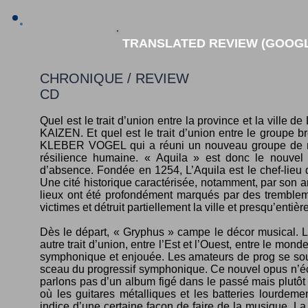
TRANSLATED REVIEW (GOOGL
CHRONIQUE / REVIEW
CD
Quel est le trait d’union entre la province et la ville de 
KAIZEN. Et quel est le trait d’union entre le groupe b
KLEBER VOGEL qui a réuni un nouveau groupe de musici
résilience humaine. « Aquila » est donc le nouvel 
d’absence. Fondée en 1254, L’Aquila est le chef-lieu
Une cité historique caractérisée, notamment, par son arc
lieux ont été profondément marqués par des tremblemen
victimes et détruit partiellement la ville et presqu’enti
Dès le départ, « Gryphus » campe le décor musical. Le
autre trait d’union, entre l’Est et l’Ouest, entre le mo
symphonique et enjouée. Les amateurs de prog se souv
sceau du progressif symphonique. Ce nouvel opus n’é
parlons pas d’un album figé dans le passé mais plutôt
où les guitares métalliques et les batteries lourdeme
indice d’une certaine façon de faire de la musique. L