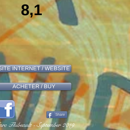
8,1
SITE INTERNET / WEBSITE
ACHETER / BUY
Share
rc Thibeault - September 2019