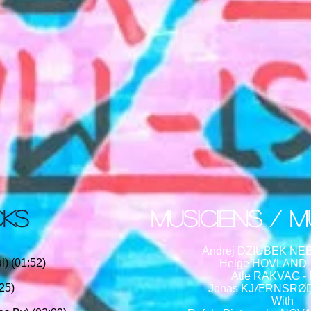
CKS
Musiciens / MU
Andrej DZIUBEK NEBB
) (01:52)
Helge HOVLAND - 
Atle RAKVAG - 
25)
Jonas KJÆRNSRØD
With