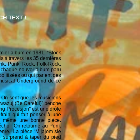
H TEXT !
mier album en 1981, “Block
 à travers les 35 dernières
k, Punk, Rock, Folk-Rock,
 à chaque nouvel album paru
olitisées ou qui parlent des
 musical Underground de ce
On sent que les musiciens
 Uwazuj (Be Careful)” penche
ing Procesjon” est une drôle
rain qui fait penser à une
de même une bonne pièce.
’écho. On retourne au Punk
nre. La pièce “Mijajom sie
 surprend à taper du pied