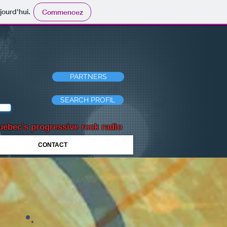
jourd'hui.
Commencez
PARTNERS
SEARCH PROFIL
ebec's progressive rock radio
CONTACT