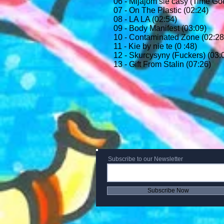
06 - Mijajom sie casy (Time Go
07 - On The Plastic (02:24)
08 - LA LA (02:54)
09 - Body Manifest (03:09)
10 - Contaminated Zone (02:28
11 - Kie by nie te (0 :48)
12 - Skurcysyny (Fuckers) (03:
13 - Gift From Stalin (07:26)
Subscribe to our Newsletter
Subscribe Now