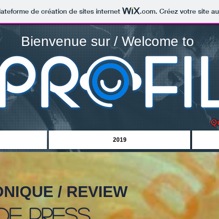
lateforme de création de sites internet
.com
. Créez votre site au
Bienvenue sur / Welcome to
Qu
2019
NIQUE / REVIEW
de press