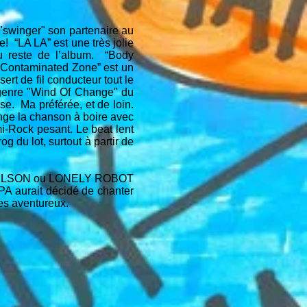
 "swinger" son partenaire au
! “LA LA” est une très jolie
 du reste de l’album. “Body
 “Contaminated Zone” est un
rt de fil conducteur tout le
u genre "Wind Of Change" du
. Ma préférée, et de loin.
nge la chanson à boire avec
mi-Rock pesant. Le beat lent
 du lot, surtout à partir de
VEN WILSON ou LONELY ROBOT
 aurait décidé de chanter
les aventureux.