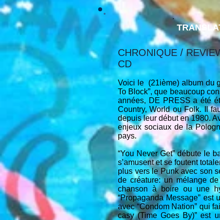
TRANSLA
CHRONIQUE / REVIE
CD
Voici le (21ième) album du 
To Block”, que beaucoup cons
années, DE PRESS a été éti
Country, World ou Folk. Il f
depuis leur début en 1980. Av
enjeux sociaux de la Pologn
pays.
“You Never Get” débute le 
s’amusent et se foutent tota
plus vers le Punk avec son se
de créature: un mélange de 
chanson à boire ou une hy
“Propaganda Message” est un
avec “Condom Nation” qui f
casy (Time Goes By)” est u