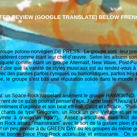
TED REVIEW (GOOGLE TRANSLATE) BELOW FRENC
W
groupe polono-norvégien DE PRESS. Le groupe sorti leur pre
idèrent comme étant leur chef-d’œuvre. Selon les albums sortis
queté comme étant un groupe Alternatif, New Wave, Post-Pun
aut dire que la variété de styles musicaux est au rendez-vous
ec des paroles parfois cyniques ou humoristiques, parfois très p
e, le groupe s’est bâti une réputation solide dans le monde
bal: un Space-Rock rappelant aisément le groupe HAWKWIND. 
lement de ce qu’on pourrait penser d’eux. J’aime bien. “Uwazuj
ntiment d’urgence et son beat effréné. Court et efficace. “Pud
chants de type Grégorien, un Rock un peu Vintage et un ref
mne à quelqu’un (Igor?). Assez particulière mais tout 
 Rock assez "mainstream" avec le son de la guitare plein d
ait un peu penser à du GREEN DAY ou les groupes du même ge
ne bonne pièce Prog-Rock accessible et entrainante. On se