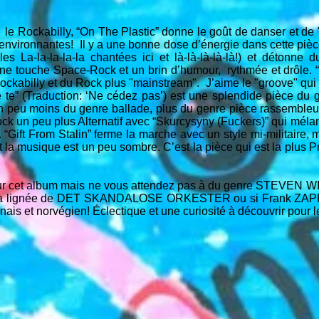
 le Rockabilly, “On The Plastic” donne le goût de danser et de
 environnantes! Il y a une bonne dose d’énergie dans cette pièce
les La-la-la-la-la chantées ici et là-là-là-là-là!) et détonne
une touche Space-Rock et un brin d’humour, rythmée et drôle.
kabilly et du Rock plus "mainstream". J’aime le "groove" qui se
e te” (Traduction: ‘Ne cédez pas’) est une splendide pièce d
u moins du genre ballade, plus du genre pièce rassembleuse
k un peu plus Alternatif avec “Skurcysyny (Fuckers)” qui méla
 “Gift From Stalin” ferme la marche avec un style mi-militaire, 
la musique est un peu sombre. C’est la pièce qui est la plus Prog
ûts sur cet album mais ne vous attendez pas à du genre STE
ns la lignée de DET SKANDALOSE ORKESTER ou si Frank ZAPPA
is et norvégien! Éclectique et une curiosité à découvrir pour 