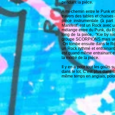
pendant la pièce.
À mi-chemin entre le Punk et
travers des tables et chaises
pièce instrumentale (à part 
Manifest” est un Rock avec 
mélange entre du Punk, du Roc
long de la pièce. “Kie by ni
groupe SCORPIONS mais un pe
On tombe ensuite dans le Roc
un Rock rythmé et entrainant.
est quand même entrainant et 
la moitié de la pièce.
Il y en a pour tout les go
dans le lot. C’est plus da
même temps en anglais, polona