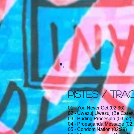
PISTES / TRA
01 - You Never Get (02:36)
02 - Uwazuj Uwazuj (Be Careful
03 - Puding Procesjon (03:52)
04 - Propaganda Message (02:
05 - Condom Nation (02:29)