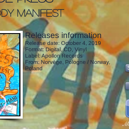
dy manifest
Releases information
Release date: October 4, 2019
Format: Digital, CD, Vinyl
Label: Apollon Records
From: Norvège, Pologne / Norway,
Poland
Ma