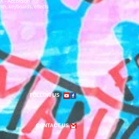
K - Accordion
h, keyboards, effects
FOLLOW US
CONTACT US