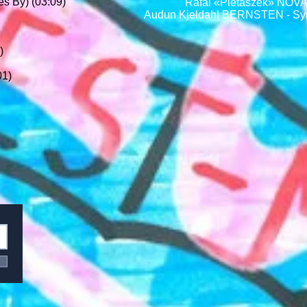
es By) (03:09)
Rafal «Pietaszek» NOVA
Audun Kjeldahl BERNSTEN - Synt
)
01)