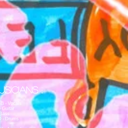
SICIANS :
 - Vocals
Guitar
Bass
 - Drums