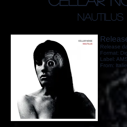
nautilus
Release
Release da
Format: Dig
Label: AM
From: Italie 