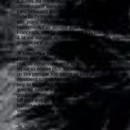
d’autres où les instruments s’y mettent à cœur joie p
conventionné avec son éternel solo de guitare à la fin); 
c’est beaucoup plus dur à décrire, à disséquer mais c’es
celle de l’intro nous amenant à une parabole progre
son piano mélancolique en intro part sur une rythm
rapidement, l’air devient plus enjoué, plus festif, plu
Francesco, voix haute et limpide à la fois. A mi-parco
à la vie survient et cela devient solennel et majestu
prononcée d’un coup et donne encore plus de relief à ce
« Leeches » plus prog encore et aussi plus nerve
partie de l’album avec aussi une partie onirique plan
plus de dynamisme pour la fin, titre réellement novat
réjouit ici encore plus. « Her » plus doux avec l’ajou
un titre presque trop calme un peu spleen, langoureux 
musiciens surtout Alessandro PALMISANO sont très bon
peu de tout ce qui s’est déroulé jusqu’à présent : rien 
avec ce synthé à la KING CRIMSON est purement jouis
groupe en mélangeant des genres pour écrire le leur. Je
fait pour eux : « Leur musique se présente comme un v
humain ». Un peu de parfum à la HAKEN vers la fin p
vient ici conclure l’album avec un titre court instrume
fermer la parabole, pour rappeler que la descente d’avion
Je serai rapide pour la conclusion de cette chroni