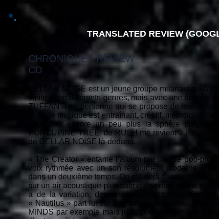
TRANSLATED REVIEW (GOOGL
CHRONIQUE / REVIEW
CD
CELLAR NOISE est un jeune groupe milanais qui a début
limite entre différents genres, mais avec une énergie f
ZUFFANTI en personne qui se propose de leur donner u
style de musique est entraînant, créatif, mélodique, mod
bousculer encore un peu plus la sphère progress
PORCUPINE TREE, de RUSH me revient à l’oreille, mai
de CELLAR NOISE là-dedans.
« The Creator » entame l’album par un titre pop-prog 
voix rythmée avec un son résolument moderne. Puis
dans un deuxième temps. On est déjà dans une pièce maî
sur un air acoustique plus calme de prime abord, p
a de la variation, des ambiances actuelles, énergi
« Nautilus » part lui sur une atmosphère résolument
MINDS par exemple mais juste pour donner une idée)