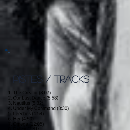
PISTES / TRACKS
The Creator (8:07)
Our Last Dance (5:58)
Nautilus (5:32)
Under My Command (8:30)
Leeches (4:54)
Her (4:50)
Omega (12:05)
Relics (2:41)