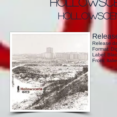
hollowsc
hollowsce
Release
Release da
Format: Dig
Label: Bla
From: Italie 