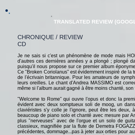
TRANSLATED REVIEW (GOOGL
CHRONIQUE / REVIEW
CD
Je ne sais si c'est un phénomène de mode mais
d'autres ces dernières années y a plongé ; plongé dan
puisqu'il nous propose sur ce premier album éponyme, 
Ce "Broken Coriolanus" est évidemment inspiré de la t
de l'écrivain britannique. Pour les amateurs de sy
leurs oreilles. Le chant d'Andrea MASSIMO est correc
même si l'album aurait gagné à être moins chanté, son 
"Welcome to Rome" qui ouvre l'opus et donc la première
évident avec deux somptueux soli de moog, un dans s
claviéristes s'y colle je l'ignore, peut être les deux
beaucoup de piano solo et chanté avec mesure par A
plus "nerveuses" avec de l'orgue et un solo de guita
classieux, magnifiée par la flute de Demetra FOGAZ
précédentes, dommage...pas à jeter aux orties pour au