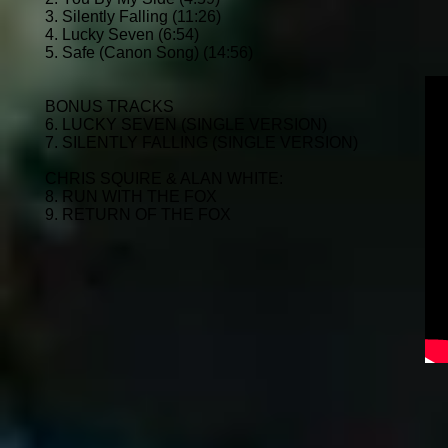
3. Silently Falling (11:26)
4. Lucky Seven (6:54)
5. Safe (Canon Song) (14:56)
BONUS TRACKS
6. LUCKY SEVEN (SINGLE VERSION)
7. SILENTLY FALLING (SINGLE VERSION)
CHRIS SQUIRE & ALAN WHITE:
8. RUN WITH THE FOX
9. RETURN OF THE FOX