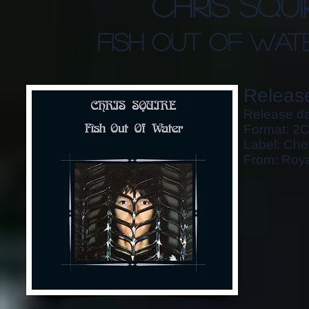
chris squi
fish out of water
Release
Release da
Format: 2
Label: Che
From: Roy