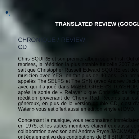
TRANSLATED REVIEW (GOOGL
CHRONIQUE / REVIEW
CD
Chris SQUIRE et son premier album solo « Fish Out of 
reprises, la réédition la plus notable fut celle 2007 a
sait que Christopher Russell Edward SQUIRE est décéd
musicien avec YES, en fait plus de 40 ans. Sa premi
appelés The SELFS et The SYN (avec Andrew Jackma
avec qui il a joué dans MABEL GREER'S TOYSHOP, où
après la sortie de « Relayer » que Chris décida de p
réédition provenant de Cherry Red Records qui est 
généreux, en plus de la version double CD, c’est d’ai
Water » vous est offert aussi en édition vinyle et DVD.
Concernant la musique, vous reconnaîtrez immédiateme
en 1975, et les autres membres étaient eux aussi conc
collaboration avec son ami Andrew Pryce JACKMAN, é
ont également vu des contributions de Bill BRUFOR