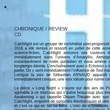
TRANSLATED REVIEW (GOOGL
CHRONIQUE / REVIEW
CD
Catchlight est un groupe de rock/métal post-progressif
2016 a été remixé et ressorti en juillet de cette 
science-fiction, Catchlight annonce ses couleurs 
immédiatement dans l’univers d’Amaryllis. Atmosp
instantanément de notre quotidien et nous amène a
longtemps éteinte. L’enchaînement avec « Eclosion » se
partie. On y sent immédiatement l’influence de Tool mai
Lorsque la voix de Sébastien ARNAUD apparaît en
immédiatement conquis, une voix idéale pour narrer cet
La pièce « Long Night » s’ouvre sur des airs de Po
agréable à ce morceau qui s’avère beaucoup plus én
Awakening » qui rappelle Dream Theater avec son rif
Catchlight, empreint de sonorités électroniques et de
et c’est ce qui en fait sa force. L’intro de « Crimina