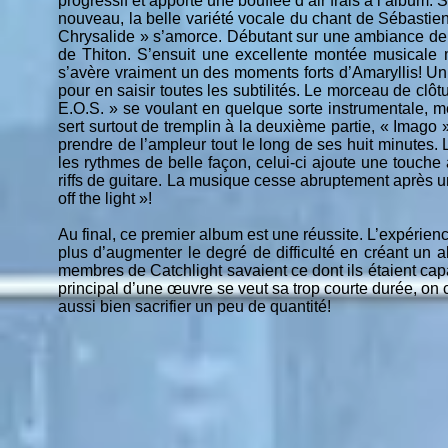
progressif et apporte une bouffée d’air frais à l’album. S
nouveau, la belle variété vocale du chant de Sébast
Chrysalide » s’amorce. Débutant sur une ambiance de 
de Thiton. S’ensuit une excellente montée musicale m
s’avère vraiment un des moments forts d’Amaryllis! Un
pour en saisir toutes les subtilités. Le morceau de clô
E.O.S. » se voulant en quelque sorte instrumentale, m
sert surtout de tremplin à la deuxième partie, « Imago
prendre de l’ampleur tout le long de ses huit minutes.
les rythmes de belle façon, celui-ci ajoute une touche
riffs de guitare. La musique cesse abruptement après 
off the light »!
Au final, ce premier album est une réussite. L’expérience
plus d’augmenter le degré de difficulté en créant un al
membres de Catchlight savaient ce dont ils étaient cap
principal d’une œuvre se veut sa trop courte durée, on
aussi bien sacrifier un peu de quantité!