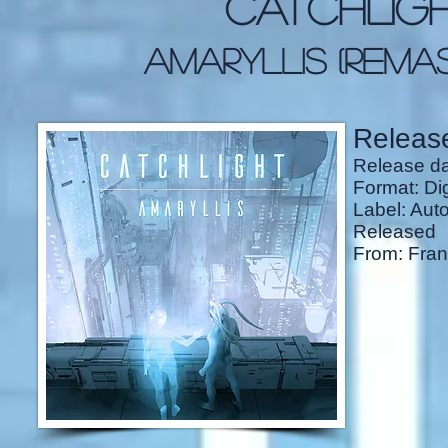
catchlig
amaryllis (Rema
Release
Release da
Format: Dig
Label: Auto
Released
From: Fra