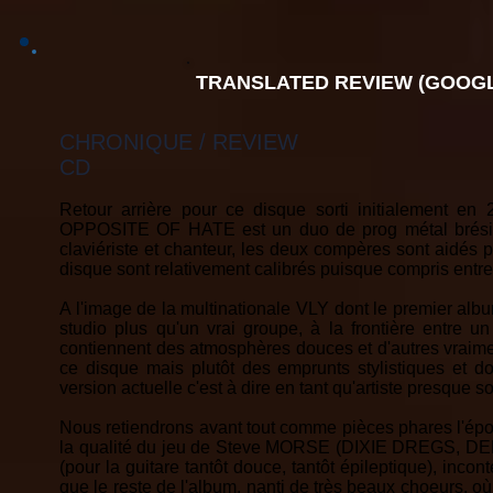
TRANSLATED REVIEW (GOOGL
CHRONIQUE / REVIEW
CD
Retour arrière pour ce disque sorti initialement en
OPPOSITE OF HATE est un duo de prog métal brésili
claviériste et chanteur, les deux compères sont aidés pa
disque sont relativement calibrés puisque compris entr
A l'image de la multinationale VLY dont le premier al
studio plus qu'un vrai groupe, à la frontière entre u
contiennent des atmosphères douces et d'autres vraime
ce disque mais plutôt des emprunts stylistiques et d
version actuelle c'est à dire en tant qu'artiste presque so
Nous retiendrons avant tout comme pièces phares l'épon
la qualité du jeu de Steve MORSE (DIXIE DREGS, DEEP
(pour la guitare tantôt douce, tantôt épileptique), inc
que le reste de l'album, nanti de très beaux choeurs, où 