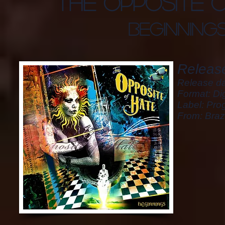
the opposite 
beginning
Release
Release da
Format: Dig
Label: Pro
From: Brazi