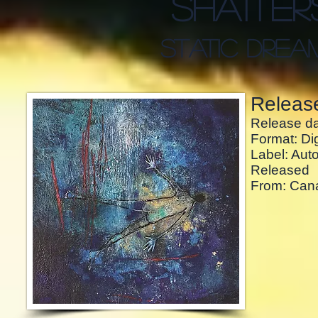
shatter
static drea
Release
Release da
Format: Dig
Label: Auto
Released
From: Can