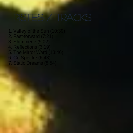
PISTES / TRACKS
Valley of the Sun (10:39)
Fast-forward (7:21)
Shimmerie (5:02)
Reflections (3:19)
The Mirror Ward (13:46)
Ce Spectre (6:48)
Static Dreams (8:54)