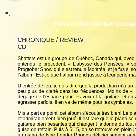
TRANSLATED REVIEW (GOOGL
CHRONIQUE / REVIEW
CD
Shatters est un groupe de Québec, Canada qui, avec 
entendu le précédent, « L’abysse des Pensées, » sort
Progtober Show qui s’est tenu à Montréal et je fus si 
l’album. Est-ce que l’album rend justice à leur performa
D’entrée de jeu, je dois dire que la production m’a un
peu plus de clarté dans les fréquences. Moins de « lo
dégagé de l’espace pour les voix et la guitare, et on 
agresser parfois. Il en va de même pour les cymbales.
Mis à part ce point, cet album s’écoute très bien! Le pi
et admirablement bien joué. Il est rare que le piano se 
guitares bien pesantes qui changent la donne du tout a
guise de refrain. Puis à 5:15, on se retrouve en plein
un piano de type Fender Rhodes délicieusement aéri