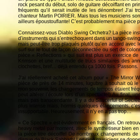
rock pesant du début, solo de guitare décoiffant en pr
fréquents qu’il serait inutile de les dénombrer! J’ai 
chanteur Martin POIRIER. Mais tous les musiciens sont 
ailleurs époustouflante! C’est probablement ma pièce p
Connaissez-vous Diablo Swing Orchetra? La pièce ins
d’instruments qui s’entrechoquent dans un tango-swing 
mais peut-être trop plaqués plutôt qu’en accord avec l
surf sur le tout de façon déconnectée ou sert de colon
pièce « Reflections » qui suit est plus un exercice de
Krimson et une multitude de trucs similaires des an
clochettes, bref… déjà entendu ça 1000 fois. Passons.
J’ai réellement acheté cet album pour « The Mirror Wa
pièce de près de 14 minutes, lugubre à souhait où le
mon souvenir, les changements de tempos étaient fréque
peut altérer l’écoute lors d’un spectacle!) Au final,
mais pas transcendante. Il y a du Saucerful of Secret
plus intense mais, hormis quelques élancements, c’est
insupportable. Heureusement, il n’y en a pas trop…
« Ce Spectre » est évidemment en français. On retrouv
heavy metal par moment, avec le synthétiseur bien en v
la pièce titre décoiffe! De nombreux changements de t
disque de Black Sabbath! Les cinq musiciens se donnent