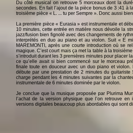
Du côté musical on retrouve 5 morceaux dont la duré
secondes. En fait l’ajout de la pièce bonus de 3 :41 à la 
troisième pièce « L. ... tu per Sempre ». Donc aussi bie
La première pièce « Eurasia » est instrumentale et déb
10 minutes, cette entrée en matière nous dévoile la st
jazz/fusion bien fignolé avec des changements de ryth
interprétés en duo au piano et au violon. Suit « E m
MAREMONTI, après une courte introduction où se rela
magique. C’est court mais ça met la table à la troisième
s’introduit durant les 3 premières minutes pour placer 
ce qu’elle avait si bien commencé sur le morceau p
finale toute en douceur avec un duo piano et violon. 
débute par une prestation de 2 minutes du guitariste
charge pendant les 4 minutes suivantes par la chant
instrumentale de 6 minutes dominée par le violon.
Je conclue que la musique proposée par Plurima Mundi
l’achat de la version physique que l’on retrouve en 
versions digitales beaucoup plus abordables qui sont di