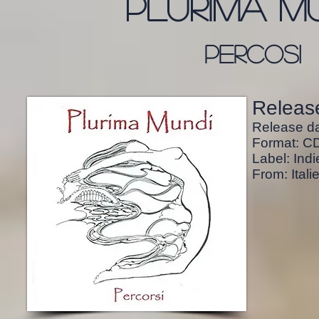
plurima m
percosi
Release
Release da
Format: CD,
Label: Indi
From: Italie