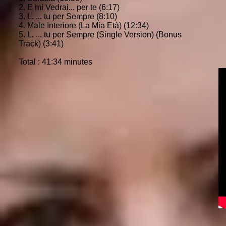
2. E mi Vedrai... per te (6:17)
3. L. ... tu per Sempre (8:10)
4. Male Interiore (La Mia Età) (12:34)
5. L. ... tu per Sempre (Single Version) (Bonus
Track) (3:41)
Total : 41:34 minutes