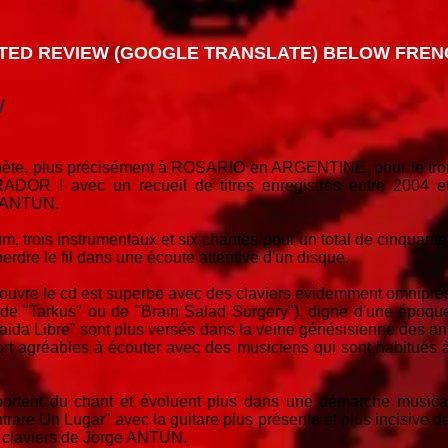
TED REVIEW (GOOGLE TRANSLATE) BELOW FRENC
W
lanète, plus précisément à ROSARIO en ARGENTINE, pour le troi
R ! avec un recueil de titres enregistrés entre 2004 et
e ANTUN.
m, trois instrumentaux et six chantés pour un total de cinquante
perdre le fil dans une écoute attentive d'un disque.
ouvre le cd est superbe avec des claviers évidemment omniprés
e "Tarkus" ou de "Brain Salad Surgery"), digne d'une époque o
aida Libre" sont plus versés dans la veine génésisienne des an
fort agréables à écouter avec des musiciens qui sont habitués 
mportent du chant et évoluent plus dans une démarche musical
ntrare Un Lugar" avec la guitare plus présente et plus incisive 
s claviers de Jorge ANTUN.