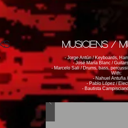
KS
Musiciens / MU
)
- Jorge Antún / Keyboards, Ha
- José María Blanc / Guitars
- Marcelo Sali / Drums, bass, percuss
With:
- Nahuel Antuña 
- Pablo López / Elect
- Bautista Campisciano