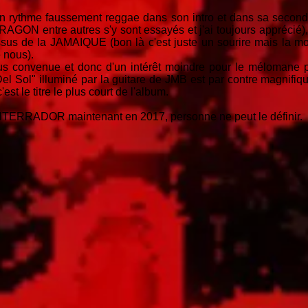
on rythme faussement reggae dans son intro et dans sa second
ON entre autres s'y sont essayés et j'ai toujours apprécié)
sus de la JAMAIQUE (bon là c'est juste un sourire mais la mon
 nous).
lus convenue et donc d'un intérêt moindre pour le mélomane p
 Del Sol" illuminé par la guitare de JMB est par contre magnifiqu
est le titre le plus court de l'album.
TERRADOR maintenant en 2017, personne ne peut le définir.