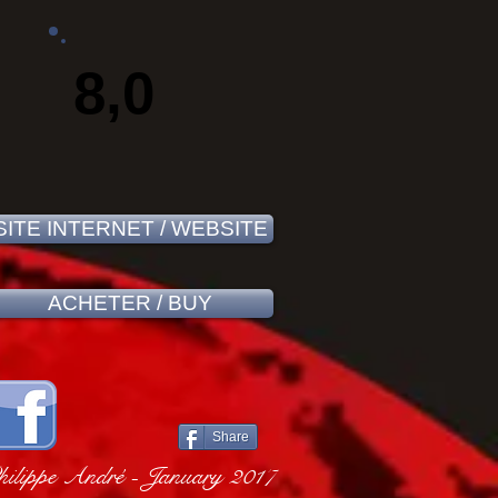
8,0
SITE INTERNET / WEBSITE
ACHETER / BUY
Share
ilippe André - January 2017