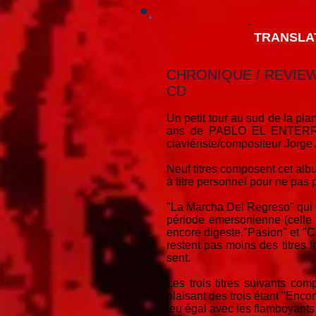
TRANSLA
CHRONIQUE / REVIE
CD
Un petit tour au sud de la p
ans de PABLO EL ENTERRADO
claviériste/compositeur Jorg
Neuf titres composent cet albu
à titre personnel pour ne pas 
"La Marcha Del Regreso" qui 
période emersonienne (celle d
encore digeste."Pasion" et "C
restent pas moins des titres 
sent.
Les trois titres suivants co
plaisant des trois étant "Enco
jeu égal avec les flamboyant