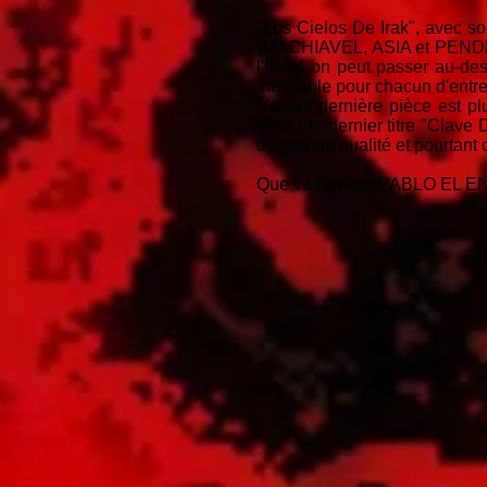
"Los Cielos De Irak", avec s
(MACHIAVEL, ASIA et PENDRAG
l'IRAK on peut passer au-des
inévitable pour chacun d'entre
L'avant dernière pièce est p
vous : le dernier titre "Clave
de grande qualité et pourtant c'
Que va devenir PABLO EL EN