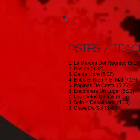
PISTES / TRAC
1. La Marcha Del Regreso (6:15
2. Pasion (5:32)
3. Caida Libre (6:07)
4. Entre El Bien Y El Mal (7:27)
5. Paginas De Cristal (5:26)
6. Encontrare Un Lugar (5:23)
7. Los Cielos De Irak (6:15)
8. Solo Y Desafinado (4:15)
9. Clave De Sol (3:43)