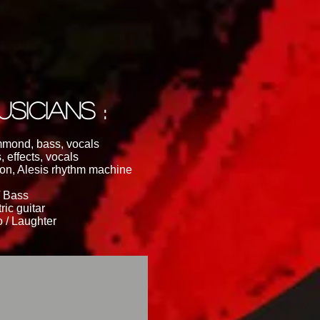
SICIANS :
mmond, bass, vocals
, effects, vocals
ion, Alesis rhythm machine
/ Bass
ric guitar
 / Laughter