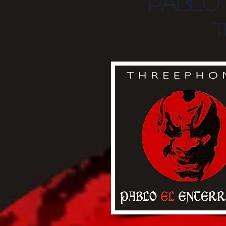
pablo 
t