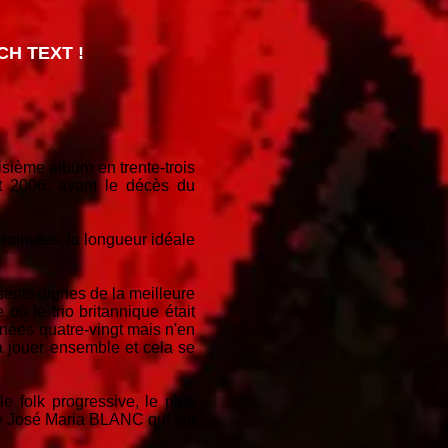
H TEXT !
sième album en trente-trois
 2006, avant le décès du
 minutes, la longueur idéale
ents dignes de la meilleure
ù le trio britannique était
nées quatre-vingt mais n'en
à jouer ensemble et cela se
e folk progressive, le plus
de José Maria BLANC qui fait