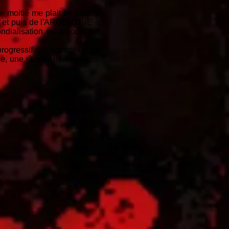
e moitié me plait beaucoup
, et puis de l'ARGENTINE à
dialisation est aujourd'hui
rogressif qui sommeille en
e, une ritournelle folkisante