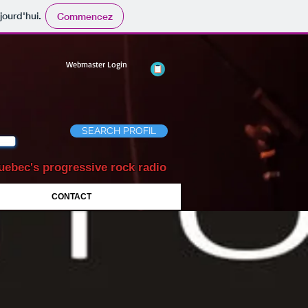
jourd'hui.
Commencez
Webmaster Login
SEARCH PROFIL
uebec's progressive rock radio
CONTACT