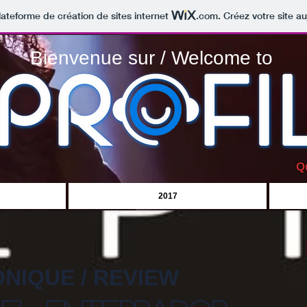
lateforme de création de sites internet
.com
. Créez votre site au
Bienvenue sur / Welcome to
Q
2017
NIQUE / REVIEW