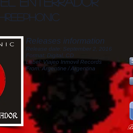
el enterrador
hreephonic
Releases information
Release date: September 2, 2016
Format: Digital, CD
Label: Viajeo Inmovil Records
From: Argentine / Argentina
Ph