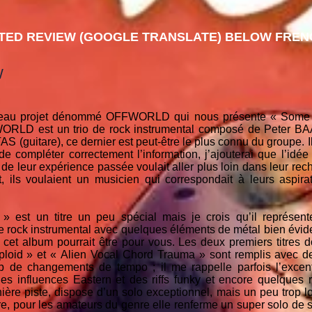
TED REVIEW (GOOGLE TRANSLATE) BELOW FRENC
W
veau projet dénommé OFFWORLD qui nous présente « Some C
FWORLD est un trio de rock instrumental composé de Peter BA
(guitare), ce dernier est peut-être le plus connu du groupe. Il
e compléter correctement l’information, j’ajouterai que l’idée
leur expérience passée voulait aller plus loin dans leur rech
 ils voulaient un musicien qui correspondait à leurs aspirati
 est un titre un peu spécial mais je crois qu’il représen
ock instrumental avec quelques éléments de métal bien éviden
 cet album pourrait être pour vous. Les deux premiers titres d
oid » et « Alien Vocal Chord Trauma » sont remplis avec de 
p de changements de tempo ; il me rappelle parfois l’excent
es influences Eastern et des riffs funky et encore quelques 
rnière piste, dispose d’un solo exceptionnel, mais un peu trop 
tre, pour les amateurs du genre elle renferme un super solo de