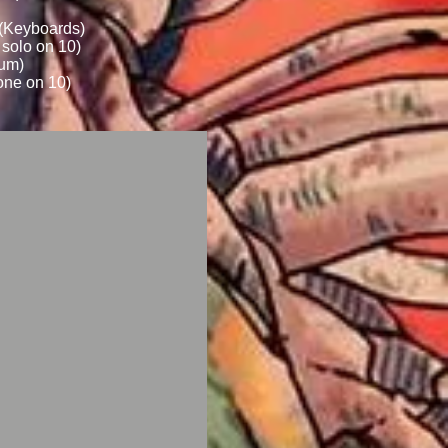
 (Keyboards)
 solo on 10)
rum)
one on 10)