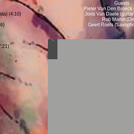
Guests
Pieter Van Den Broeck
ta) (4:10)
Joris Van Daele (guitar
Rob Martin (D
16)
Geert Roels (Saxoph
:21)