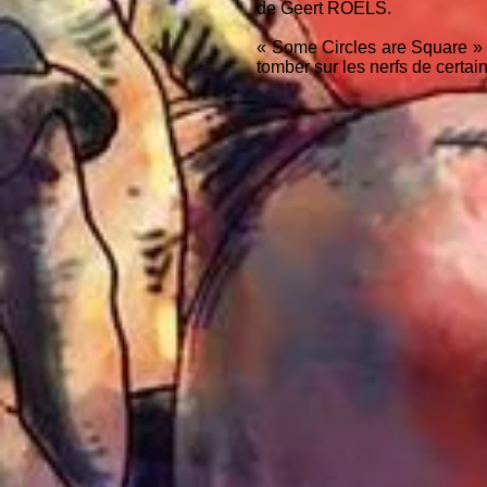
de Geert ROELS.
« Some Circles are Square » e
tomber sur les nerfs de certa