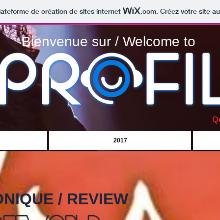
lateforme de création de sites internet
.com
. Créez votre site au
Bienvenue sur / Welcome to
Q
2017
NIQUE / REVIEW