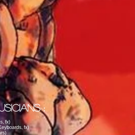
SICIANS :
, fx)
eyboards, fx)
rs)