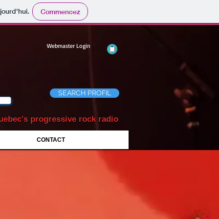
jourd'hui.
Commencez
Webmaster Login
SEARCH PROFIL
uebec's progressive rock radio
CONTACT