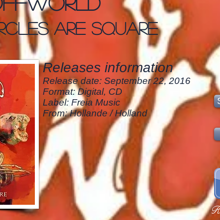
Offworld
rcles are square
Releases information
Release date: September 22, 2016
Format: Digital, CD
Label: Freia Music
From: Hollande / Holland
R