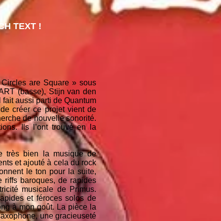
H TEXT !
ircles are Square » sous
ART (basse), Stijn van den
 fait aussi parti de Quantum
 de créer ce projet vient de
erche de nouvelle sonorité.
ons. Ils l’ont trouvé en la
te très bien la musique de
ts et ajouté à cela du rock
onnent le ton pour la suite,
riffs baroques, de rapides
ricité musicale de Primus.
rapides et féroces solos de
long à mon goût. La pièce la
 saxophone, une gracieuseté