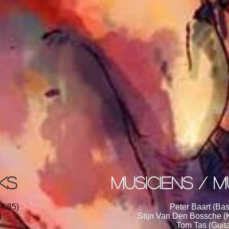
KS
Musiciens / MU
4:35)
Peter Baart (Bass
)
Stijn Van Den Bossche (K
Tom Tas (Guita