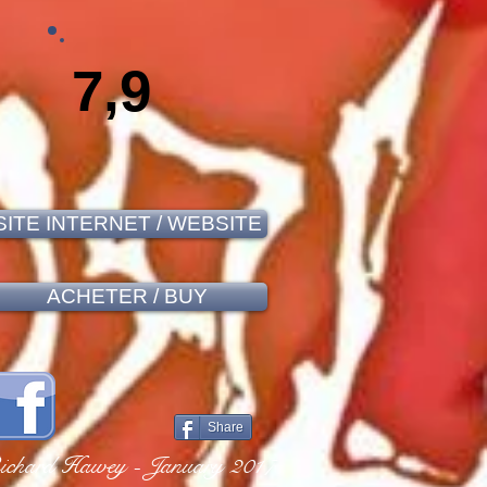
7,9
SITE INTERNET / WEBSITE
ACHETER / BUY
Share
ichard Hawey - January 2017