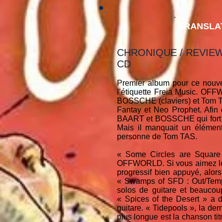
TRANSLA
CHRONIQUE / REVIE
CD
Premier album pour ce nou
l’étiquette Freia Music. OF
BOSSCHE (claviers) et Tom TAS 
Fantay et Neo Prophet. Afin d
BAART et BOSSCHE qui fort de 
Mais il manquait un élément,
personne de Tom TAS.
« Some Circles are Square »
OFFWORLD. Si vous aimez le r
progressif bien appuyé, alors
« Swamps of SFD : Out/Templ
solos de guitare et beaucou
« Spices of the Desert » a d
guitare. « Tidepools », la de
plus longue est la chanson ti