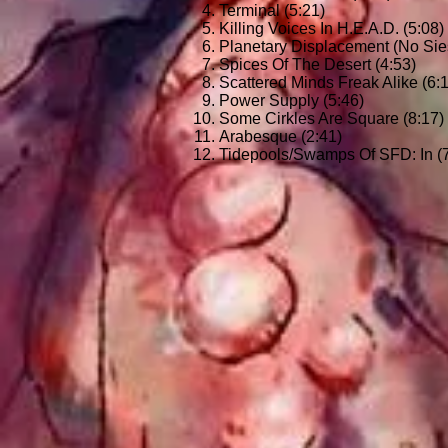
Terminal (5:21)
Killing Voices In H.E.A.D. (5:08)
Planetary Displacement (No Sies
Spices Of The Desert (4:53)
Scattered Minds Freak Alike (6:
Power Supply (5:46)
Some Cirkles Are Square (8:17)
Arabesque (2:41)
Tidepools/Swamps Of SFD: In (7