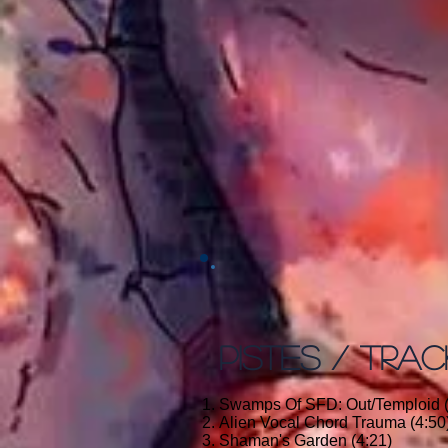
PISTES / TRAC
Swamps Of SFD: Out/Temploid (
Alien Vocal Chord Trauma (4:50
Shaman's Garden (4:21)