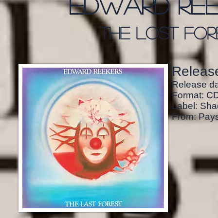
edward ree
the lost for
Release
Release da
Format: C
Label: Sh
From: Pays