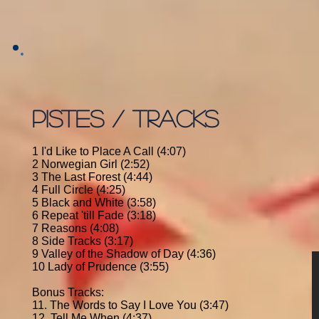
PISTES / TRACKS
1 I'd Like to Place A Call (4:07)
2 Norwegian Girl (2:52)
3 The Last Forest (4:44)
4 Full Circle (4:25)
5 Black and White (3:58)
6 Repeat 'till Fade (3:18)
7 Reasons (4:08)
8 Side Tracks (3:17)
9 Valley of the Shadow of Day (4:36)
10 Lady of Prudence (3:55)
Bonus Tracks:
11. The Words to Say I Love You (3:47)
12. Tell Me When (4:37)