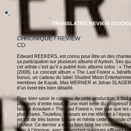
TRANSLATED REVIEW (GOOGL
CHRONIQUE / REVIEW
CD
Edward REEKERS, est connu pour être un des chanteurs
sa participation sur plusieurs albums d’Ayreon. Ses qu
cet artiste c’est qu’il a publié trois albums solos : « T
(2008). Le concept album « The Last Forest », bénéfici
bonus, un cadeau du label Shaded Moon Entertainmen
membres de Kayak, Max WERNER et Johan SLAGER. L’é
d’un livret très bien détaillé.
Pour bien saisir le contenu de cette production, il fau
plusieurs d’entre nous, d’une mort lente du progressif
fais en écoutant « The Last Forest », non pas que les 
plutôt rares. Toutefois, toujours en me référant à l’époq
jet est de très bonne facture et mérite cette seconde c
l’auteur. Ce dernier a voulu bien faire les choses et d
bien à l’époque, avec cependant quelques effluves progr