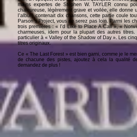
mains expertes de Stephen W. TAYLER connu pour
chaleureuse, légèrement grave et voilée, elle donne u
l’album contenait dix chansons, cette partie coule to
Parson’s Project, vous ne serez pas loin. Parmi les ch
trois premières : « I’d Like to Place A Call », « Norw
charmeuses, idem pour la plupart des autres titres.
particulier à « Valley of the Shadow of Day ». Les cin
titres originaux.
Ce « The Last Forest » est bien garni, comme je le me
de chacune des pistes, ajoutez à cela la qualité 
demandez de plus !