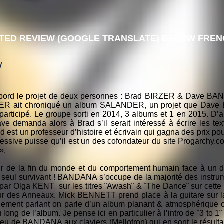
TED REVIEW (GOOGLE TRANSLATE) BELOW FRENC
W
’abord le projet de deux personnes : Brad BIRZER & Dave BAN
ZER ait chroniqué un album SALANDER, un projet que Dav
ticipé. Le groupe sorti en 2014, 3 albums et 1 en 2015. D’ail
ve demanda alors à Brad s’il serait intéressé à écrire les te
d est un professeur d’histoire et écrivain qui gagna des prix p
essive puisse qu’il est un des cofondateur du site Progarchy.com
».
r de la fin du monde et du comportement humain face à un dés
 seul survivant ! BANDANA s’occupe de la majorité des instrum
par Olga KENT sur les titres ¨Awash¨ & ¨The Dance¨ sur cette d
eur des Anneaux. Mick BENNETT prend place à la guitare sur la
lement parlant on parle d’un album planant & atmosphérique 
ng de l’album. Je pense ici en particulier à l’intro de ¨3 to 1
jeu de BANDANA aux claviers (Mellotron) qui en sont le résultat