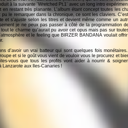
oduit à la suivante ¨Wretched Pt.1¨ avec un long intro expériment
t en restant très planante. L’album étant concept toutes les ch
 le remarquer dans la chronique, ce sont les claviers. C’est l
ite et s’ajuste selon les titres et devient même comme un aut
ment je ne peux pas passer à côté de la programmation de ba
out le charme qu’aurait pu avoir cet opus mais pas sur toutes
l’atmosphère et le feeling que BIRZER BANDANA voulait offrir 
r.
ons d’avoir un vrai batteur qui sont quelques fois monétaires
upe et si le goût vous vient de vouloir vous le procurez et bie
tes-vous que tous les profits vont aider à nourrir & soigne
anzarote aux Iles-Canaries !