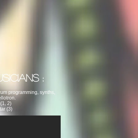
SICIANS :
 drum programming, synths,
llotron.
(1, 2)
tar (3)