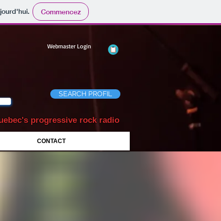
jourd'hui.
Commencez
Webmaster Login
SEARCH PROFIL
uebec's progressive rock radio
CONTACT