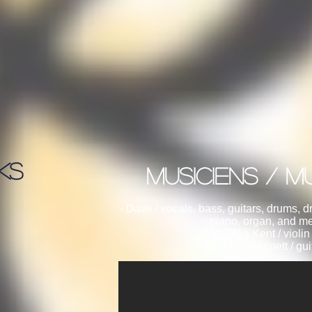
KS
Musiciens / MU
- Dave / vocals, bass, guitars, drums,
piano, organ, and me
- Olga Kent / violin 
- Mick Bennett / gui