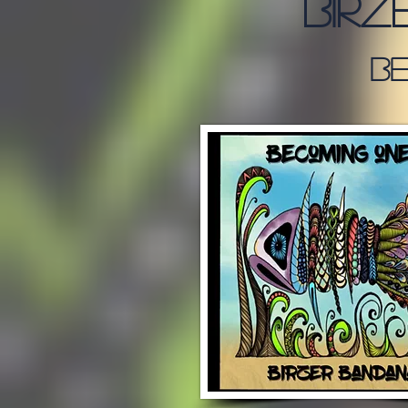
bir
b