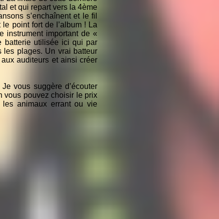
al et qui repart vers la 4ème
ansons s’enchaînent et le fil
e point fort de l’album ! La
re instrument important de «
tterie utilisée ici qui par
 les plages. Un vrai batteur
aux auditeurs et ainsi créer
. Je vous suggère d’écouter
n vous pouvez choisir le prix
r les animaux errant ou vie