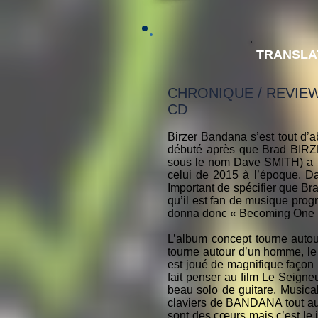
TRANSLA
CHRONIQUE / REVIE
CD
Birzer Bandana s’est tout d
débuté après que Brad BIR
sous le nom Dave SMITH) a par
celui de 2015 à l’époque. Da
Important de spécifier que Bra
qu’il est fan de musique progr
donna donc « Becoming One 
L’album concept tourne autou
tourne autour d’un homme, le
est joué de magnifique façon 
fait penser au film Le Seign
beau solo de guitare. Musica
claviers de BANDANA tout au lo
sont des cœurs mais c’est le 