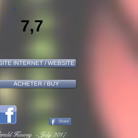
7,7
SITE INTERNET / WEBSITE
ACHETER / BUY
Share
erald Hawey - July 2017