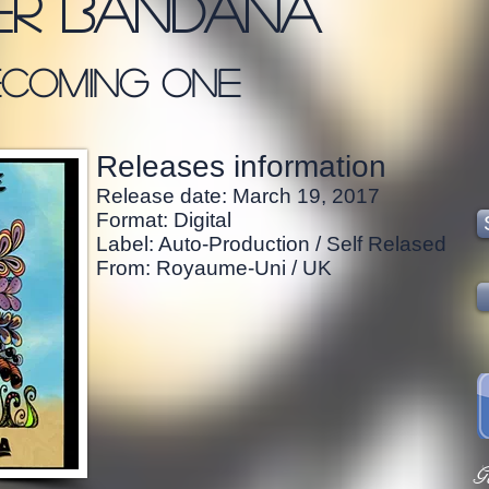
zer bandana
ecoming one
Releases information
Release date: March 19, 2017
Format: Digital
Label: Auto-Production / Self Relased
From: Royaume-Uni / UK
G