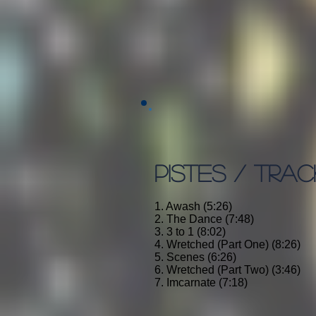
PISTES / TRAC
1. Awash (5:26)
2. The Dance (7:48)
3. 3 to 1 (8:02)
4. Wretched (Part One) (8:26)
5. Scenes (6:26)
6. Wretched (Part Two) (3:46)
7. Imcarnate (7:18)