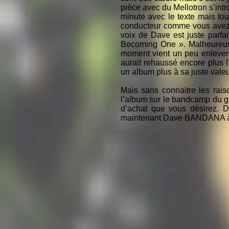
pièce avec du Mellotron s’intr
minute avec le texte mais tou
conducteur comme vous avez pu
voix de Dave est juste parfa
Becoming One ». Malheureuse
moment vient un peu enlever t
aurait rehaussé encore plus 
un album plus à sa juste valeu
Mais sans connaitre les rais
l’album sur le bandcamp du gro
d’achat que vous désirez. Di
maintenant Dave BANDANA à L