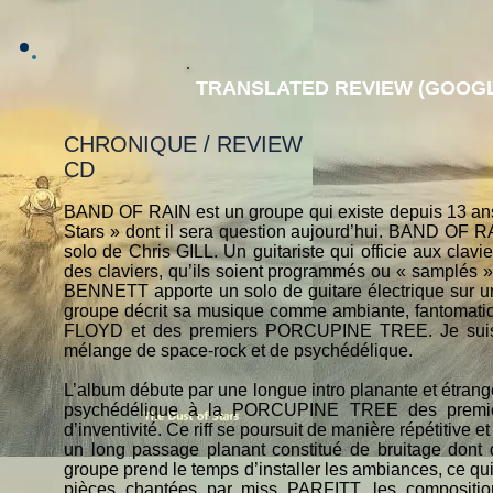
TRANSLATED REVIEW (GOOGL
CHRONIQUE / REVIEW
CD
BAND OF RAIN est un groupe qui existe depuis 13 ans e
Stars » dont il sera question aujourd’hui. BAND OF RA
solo de Chris GILL. Un guitariste qui officie aux cla
des claviers, qu’ils soient programmés ou « samplés 
BENNETT apporte un solo de guitare électrique sur un
groupe décrit sa musique comme ambiante, fantomat
FLOYD et des premiers PORCUPINE TREE. Je suis e
mélange de space-rock et de psychédélique.
L’album débute par une longue intro planante et étrange 
psychédélique à la PORCUPINE TREE des premiers
d’inventivité. Ce riff se poursuit de manière répétitive e
un long passage planant constitué de bruitage dont du
groupe prend le temps d’installer les ambiances, ce qu
pièces chantées par miss PARFITT, les compositio