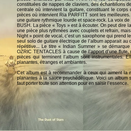
constituées de nappes de claviers, des échantillons de 
centrale où intervient la guitare, constituant le corp
pièces où intervient Ria PARFITT sont les meilleures. 
une guitare rythmique lourde et space-rock. La voix de
BUSH. La pièce « Toys » est à écouter. On peut dire l
une pièce plus rythmées avec couplets et refrain, mais
Night » point de vocal, c’est un saxophone qui prend l
seul solo de guitare électrique de l’album apparait au 
répétitive... Le titre « Indian Summer » se démarqu
OZRIC TENTACLES à cause de l’apport d’une flute, m
pièces qui terminent l’album sont instrumentales. 
planantes, étranges et ambiantes.
Cet album est à recommander à ceux qui aiment la m
planantes à la sauce psychédélique. Voici un album s
faut porter toute son attention pour en saisir l’essence.