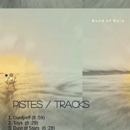
PISTES / TRACKS
Gurdjieff (8 :59)
Toys (6 :29)
Dust of Stars (6 :28)