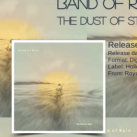
band of r
the dust of s
Release
Release da
Format: Dig
Label: Holl
From: Roy