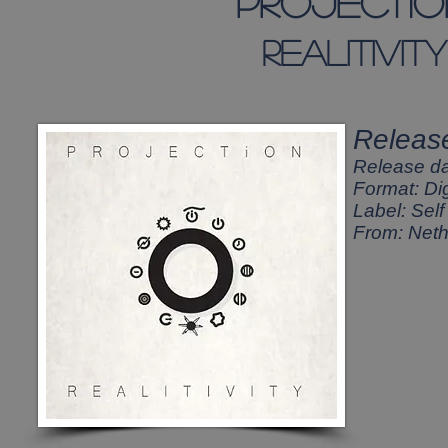
projectio
realitivity
Release
Release d
Format: Dig
Label: Sel
From: Neth