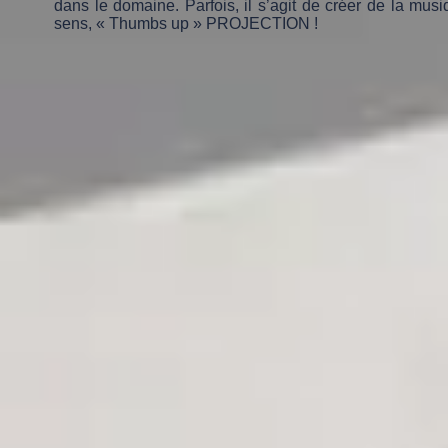
dans le domaine. Parfois, il s’agit de créer de la mu
sens, « Thumbs up » PROJECTION !