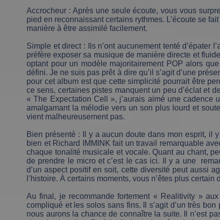
Accrocheur : Après une seule écoute, vous vous surpren
pied en reconnaissant certains rythmes. L’écoute se fait
manière à être assimilé facilement.
Simple et direct : Ils n’ont aucunement tenté d’épate
préfère exposer sa musique de manière directe et fluide
optant pour un modèle majoritairement POP alors que l
défini. Je ne suis pas prêt à dire qu’il s’agit d’une pré
pour cet album est que cette simplicité pourrait être
ce sens, certaines pistes manquent un peu d’éclat et de
« The Expectation Cell », j’aurais aimé une cadence u
amalgamant la mélodie vers un son plus lourd et soute
vient malheureusement pas.
Bien présenté : Il y a aucun doute dans mon esprit, il 
bien et Richard IMMINK fait un travail remarquable avec 
chaque tonalité musicale et vocale. Quant au chant, p
de prendre le micro et c’est le cas ici. Il y a une rema
d’un aspect positif en soit, cette diversité peut aussi a
l’histoire. À certains moments, vous n’êtes plus certai
Au final, je recommande fortement « Realitivity » aux
compliqué et les solos sans fins. Il s’agit d’un très bo
nous aurons la chance de connaître la suite. Il n’est p