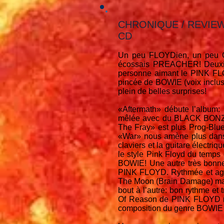
CHRONIQUE / REVIE
CD
Un peu FLOYDien, un peu 
écossais PREACHER! Deuxième
personne aimant le PINK FL
pincée de BOWIE (voix incluse
plein de belles surprises!
«Aftermath» débute l’album
mêlée avec du BLACK BONZO 
The Fray» est plus Prog-Blu
«War» nous amène plus dans
claviers et la guitare électr
le style Pink Floyd du temps
BOWIE! Une autre très bonn
PINK FLOYD. Rythmée et agré
The Moon (Brain Damage) mai
bout à l’autre: bon rythme e
Of Reason de PINK FLOYD mai
composition du genre BOWIE av