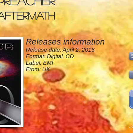
preacher
aftermath
Releases information
Release date: April 2, 2016
Format: Digital, CD
Label: EMI
From: UK
M