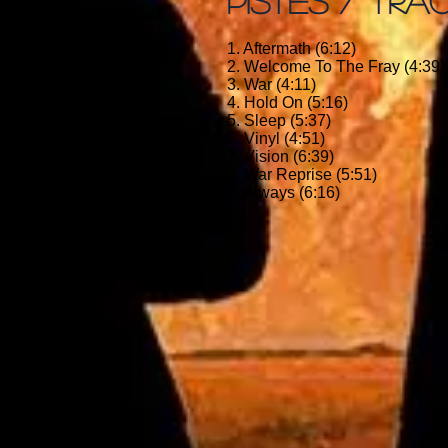
PISTES / TRA
1. Aftermath (6:12)
2. Welcome To The Fray (4:39)
3. War (4:11)
4. Hold On (5:16)
5. Sleep (5:37)
6. Vinyl (4:51)
7. Vision (6:39)
8. War Reprise (5:51)
9. Always (6:16)