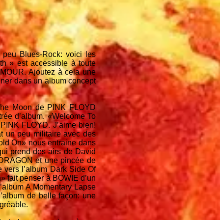
u Blues-Rock: voici les
 » est accessible à toute
LMOUR. Ajoutez à cela une
ainer dans un album concept
Of The Moon de PINK FLOYD
rée d’album. «Welcome To
e PINK FLOYD. J’aime bien!
n peu militaire avec des
«Hold On» nous entraine dans
qui prend des airs de David
NDRAGON et une pincée de
 vers l’album Dark Side Of
» fait penser à BOWIE d’un
r l’album A Momentary Lapse
’album de belle façon: une
agréable.