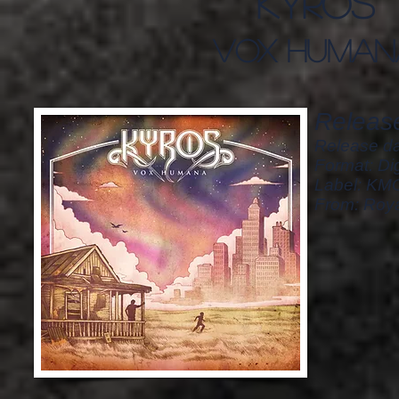
kyros
vox human
Release
Release da
Format: Dig
Label: KM
From: Roy