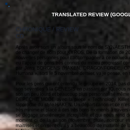
TRANSLATED REVIEW (GOOGL
CHRONIQUE / REVIEW
CD
Après avoir sorti un album sous le nom de SYNAESTH
de changer de nom pour KYROS. De la formation de 201
nouvelles personnes pour l’accompagner à ce nouveau 
eu l’appui de gens très connus du milieu progressif 
par Jens BORGENS (HAKEN, DRAGONFORCE, OPETH).
Humana », sorti le 5 novembre dernier, va je pense, en 
Pour les gens qui ont entendu le groupe en 2014, pas 
son seventies à la GENESIS en passant par IQ, nous n
son un peu lourd et beaucoup plus personnalisé même 
DEPÊCHE MODE avec la pièce « Technology Killer the
rapproche du style HAKEN. Un départ canon et ce n’est 
très minime et placé à des très bons moments à travers 
se dégage une énergie incroyable et qui nous rend de
moment ci de la saison (novembre, pluie, noirceur et
maitrisés et on sent qu’il y a beaucoup de maturité de la