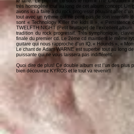
le faire. Le premier cd sous le nom « The Creation 
très homogène tout au long de cet album concept. Un gr
avons ici à faire à du rock progressif pouvant aller d
tout avec un rythme qui ne perd pas de son intensité 
sont « Technology Killer the kids II », « Persistence 
TWELFTH NIGHT (Petit bruitage) de l’excellent album 
tradition du rock progressif. Très symphonique, cla
finale du premier cd. Le 2ème cd maintient le même ry
guitare qui nous rapproche d’un IQ, « Hounds », « Mo
Le chant de Adam WARNE est superbe tout au long de 
puissante qui ne vous laissera pas indifférent.
Quoi dire de plus! Ce double album est l’un des plus p
bien découvrez KYROS et le tout va revenir!!