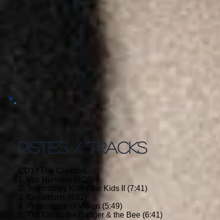
PISTES / TRACKS
CD1 / The Creation
1. Vox Humana (0:28)
2. Technology Killed the Kids II (7:41)
3. Cloudburst (6:02)
4. Persistence of Vision (5:49)
5. The Lamb, the Badger & the Bee (6:41)