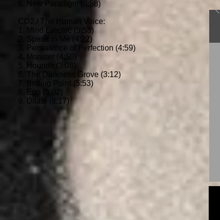
6. New Paradigm (8:58)
CD2 / The Human Voice:
1. Mind Electric (5:53)
2. Speak to Me (4:22)
3. Persistence of Perfection (4:59)
4. Monster (4:50)
5. Hounds (3:08)
6. The Darkness Grove (3:12)
7. Boiling Point (5:53)
8. Ego (5:02)
9. Dilate (8:17)