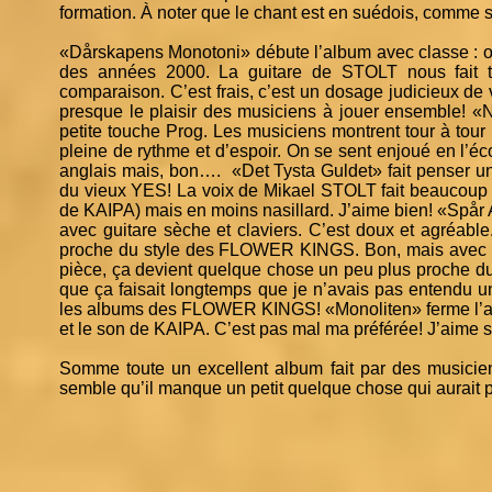
formation. À noter que le chant est en suédois, comme 
«Dårskapens Monotoni» débute l’album avec classe : o
des années 2000. La guitare de STOLT nous fait 
comparaison. C’est frais, c’est un dosage judicieux de
presque le plaisir des musiciens à jouer ensemble! 
petite touche Prog. Les musiciens montrent tour à tour 
pleine de rythme et d’espoir. On se sent enjoué en l’éco
anglais mais, bon…. «Det Tysta Guldet» fait penser u
du vieux YES! La voix de Mikael STOLT fait beaucou
de KAIPA) mais en moins nasillard. J’aime bien! «Spå
avec guitare sèche et claviers. C’est doux et agréab
proche du style des FLOWER KINGS. Bon, mais avec un
pièce, ça devient quelque chose un peu plus proche d
que ça faisait longtemps que je n’avais pas entendu u
les albums des FLOWER KINGS! «Monoliten» ferme l’alb
et le son de KAIPA. C’est pas mal ma préférée! J’aime sur
Somme toute un excellent album fait par des musiciens
semble qu’il manque un petit quelque chose qui aurait pu