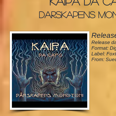
Kaipa da c
darskapens mo
Release
Release da
Format: Dig
Label: Fox
From: Sue