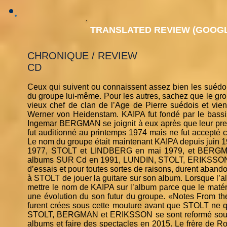
TRANSLATED REVIEW (GOOGL
CHRONIQUE / REVIEW
CD
Ceux qui suivent ou connaissent assez bien les suéd
du groupe lui-même. Pour les autres, sachez que le g
vieux chef de clan de l’Age de Pierre suédois et vien
Werner von Heidenstam. KAIPA fut fondé par le bas
Ingemar BERGMAN se joignit à eux après que leur prem
fut auditionné au printemps 1974 mais ne fut accept
Le nom du groupe était maintenant KAIPA depuis juin 
1977, STOLT et LINDBERG en mai 1979, et BERGMAN
albums SUR Cd en 1991, LUNDIN, STOLT, ERIKSSON e
d’essais et pour toutes sortes de raisons, durent aba
à STOLT de jouer la guitare sur son album. Lorsque l’al
mettre le nom de KAIPA sur l’album parce que le matérie
une évolution du son futur du groupe. «Notes From th
furent crées sous cette mouture avant que STOLT ne q
STOLT, BERGMAN et ERIKSSON se sont reformé sous 
albums et faire des spectacles en 2015. Le frère de 