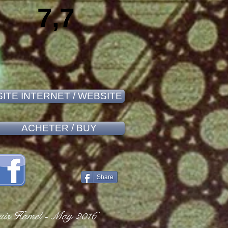
7,7
SITE INTERNET / WEBSITE
ACHETER / BUY
Share
uis Hamel - May 2016