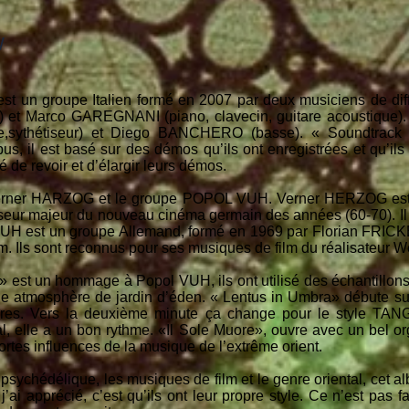
W
 un groupe Italien formé en 2007 par deux musiciens de diff
et Marco GAREGNANI (piano, clavecin, guitare acoustique).
,sythétiseur) et Diego BANCHERO (basse). « Soundtrack 
us, il est basé sur des démos qu’ils ont enregistrées et qu’ils
é de revoir et d’élargir leurs démos.
Verner HARZOG et le groupe POPOL VUH. Verner HERZOG est u
urseur majeur du nouveau cinéma germain des années (60-70). Il 
VUH est un groupe Allemand, formé en 1969 par Florian FRICKE 
lm. Ils sont reconnus pour ses musiques de film du réalisateur 
est un hommage à Popol VUH, ils ont utilisé des échantillons 
lle atmosphère de jardin d’éden. « Lentus in Umbra» débute su
arres. Vers la deuxième minute ça change pour le style 
tal, elle a un bon rythme. «Il Sole Muore», ouvre avec un bel o
rtes influences de la musique de l’extrême orient.
e psychédélique, les musiques de film et le genre oriental, cet
ai apprécié, c’est qu’ils ont leur propre style. Ce n’est pas f