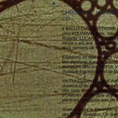
CHRONIQUE / REVIE
CD
Il BALLO Delle CASTAGNE est
Vinz AQUARIAN (voix, moog) 
Roberto LUCANATO (guitare
movie » est leur quatrième op
deux derniers cd. Ils ont décid
Explorons en bref qui sont 
film allemand, il est un préc
tournages difficiles. POPUL 
musique électronique et de fi
«In The Garden Of Popol Vuh» 
clavecin et du piano, une be
des sons électroniques biz
d’Oriente» est de style orien
pièce est composée avec de fo
Si vous aimez le krautrock, l
ces styles musicaux. Ce que j’