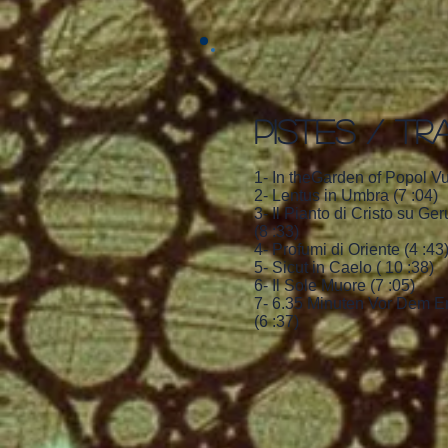
PISTES / TR
1- In theGarden of Popol Vu
2- Lentus in Umbra (7 :04)
3- Il Pianto di Cristo su G
(8 :33)
4- Profumi di Oriente (4 :43
5- Sicut in Caelo ( 10 :38)
6- Il Sole Muore (7 :05)
7- 6.35 Minuten Vor Dem E
(6 :37)