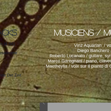
ACKS
Musiciens / M
h (4 :56)
Vinz Aquarian / v
Diego Banchero 
erusalemme
Roberto Lucanato / guitare, syn
Marco Garegnani / piano, clavec
)
Maetheylia / voix sur Il pianto d
nde Der Zeit