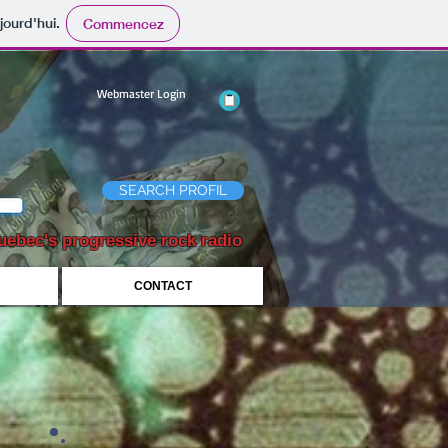
jourd'hui.
Commencez
Webmaster Login
SEARCH PROFIL
uebec's progressive rock radio
CONTACT