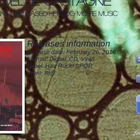
o delle castagne
n unreleased Herzog movie music
Releases information
Release date: February 26, 2016
Format: Digital, CD, Vinyl
Label: Hau Ruck! SPQR
From: Italy
Lo