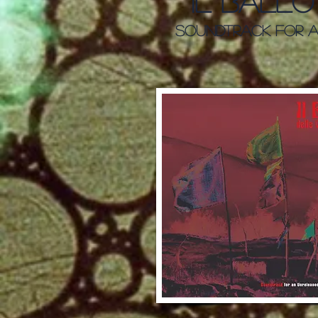
il ball
Soundtrack for a