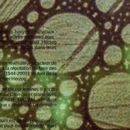
érents horizons musicaux :
 Les autres membres sont :
for an unreleased Herzog
 n’ont pas inclus dans leurs
n réalisateur et acteur de
a la réputation de faire des
(1944-2001), ils font de la
Werner Herzog.
de chœur féminin, il y a du
r du clavecin et piano avec
TANGERINE DREAM. «Profumi
rgue cathédrale. La dernière
 album est un bon mélange de
ait pour tout le monde, mais