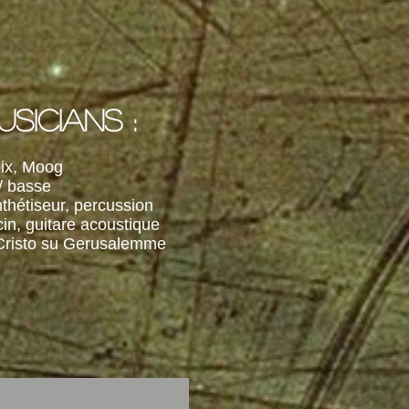
USICIANS :
oix, Moog
/ basse
thétiseur, percussion
in, guitare acoustique
i Cristo su Gerusalemme