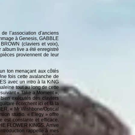
de l’association d'anciens
ommage à Genesis, GABBLE
 BROWN (claviers et voix),
album live a été enregistré
 pièces proviennent de leur
t un ton menaçant aux côtés
ne fois cette avalanche de
YES avec un intro à la KiNG
leine tout au long de cette
re suivant « Take a Moment »,
 bien exécutés des claviers
itare écorchent ici et là la
TIER. « Mr Wishbone/Optical
sion studio. « Elegy » offre
 est constante et efficace.
à THE FLOWER KINGS. Arrive
introduction rappelle à mes