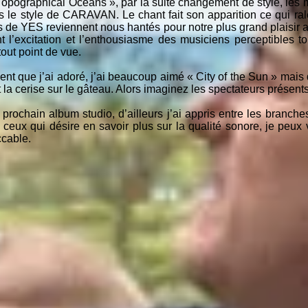
 Topographical Oceans », par la suite changement de style, les
 le style de CARAVAN. Le chant fait son apparition ce qui rale
s de YES reviennent nous hantés pour notre plus grand plaisir au
t l’excitation et l’enthousiasme des musiciens perceptibles to
out point de vue.
nt que j’ai adoré, j’ai beaucoup aimé « City of the Sun » mais 
 la cerise sur le gâteau. Alors imaginez les spectateurs présents 
 prochain album studio, d’ailleurs j’ai appris entre les branch
 ceux qui désire en savoir plus sur la qualité sonore, je peux
ccable.