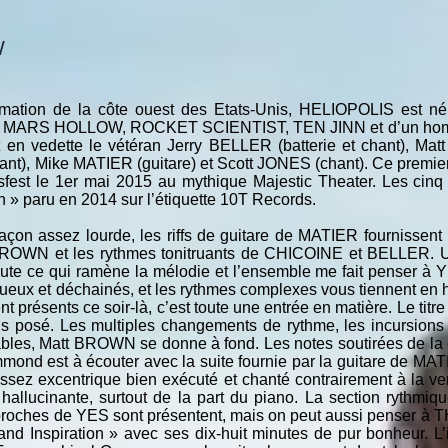
W
rmation de la côte ouest des Etats-Unis, HELIOPOLIS est né 
ue MARS HOLLOW, ROCKET SCIENTIST, TEN JINN et d’un h
vedette le vétéran Jerry BELLER (batterie et chant), Matt
t), Mike MATIER (guitare) et Scott JONES (chant). Ce premier 
osfest le 1er mai 2015 au mythique Majestic Theater. Les cinq
n » paru en 2014 sur l’étiquette 10T Records.
açon assez lourde, les riffs de guitare de MATIER fournissen
 BROWN et les rythmes tonitruants de CHICOINE et BELLER. U
bute ce qui ramène la mélodie et l’ensemble me fait penser à 
ux et déchainés, et les rythmes complexes vous tiennent en ha
nt présents ce soir-là, c’est toute une entrée en matière. Le tit
us posé. Les multiples changements de rythme, les incursions
ables, Matt BROWN se donne à fond. Les notes soutirées de la gu
mond est à écouter avec la suite fournie par la guitare de MA
assez excentrique bien exécuté et chanté contrairement à la ver
allucinante, surtout de la part du piano. La section rythmique
 proches de YES sont présentent, mais on peut aussi penser 
nd Inspiration » avec ses dix-huit minutes de pur bonheur. L’