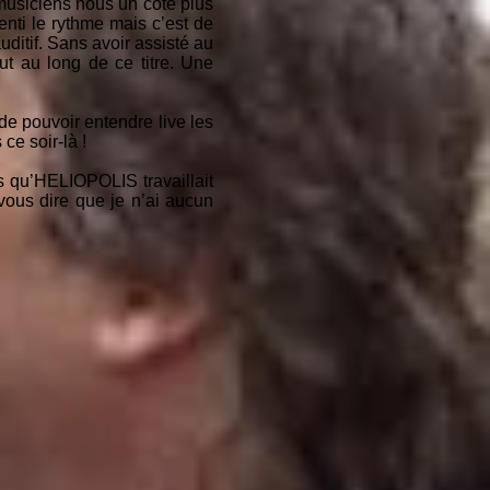
 musiciens nous un côté plus
nti le rythme mais c’est de
ditif. Sans avoir assisté au
ut au long de ce titre. Une
de pouvoir entendre live les
ce soir-là !
es qu’HELIOPOLIS travaillait
 vous dire que je n’ai aucun