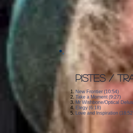
PISTES / TR
New Frontier (10:54)
Take a Moment (9:27)
Mr Wishbone/Optical Delusi
Elegy (6:18)
Love and Inspiration (18:52