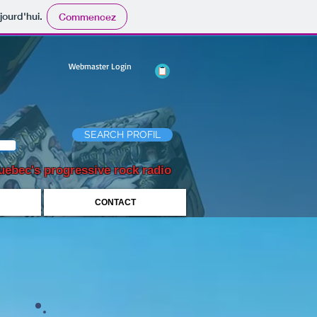
jourd'hui.
Commencez
Webmaster Login
SEARCH PROFIL
uebec's progressive rock radio
CONTACT