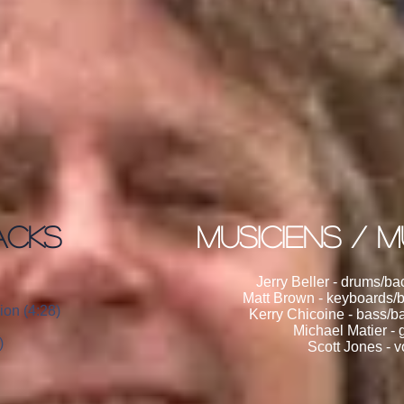
ACKS
Musiciens / M
Jerry Beller - drums/ba
Matt Brown - keyboards/
on (4:28)
Kerry Chicoine - bass/b
Michael Matier - 
)
Scott Jones - v