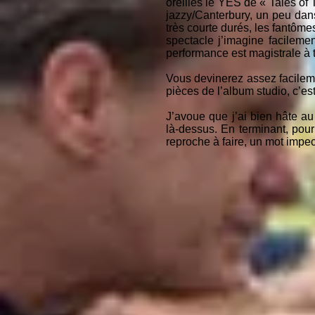
oreilles le YES de « Tales of
jazzy/Canterbury, un peu dans
très courte durés, les fantôme
spectacle j’imagine facilemen
performance est magistrale à t
Vous devinerez assez facileme
pièces de l’album studio, c’est
J’avoue que j’ai bien hâte au
là-dessus. En terminant, pour
reproche à faire, un mot impe