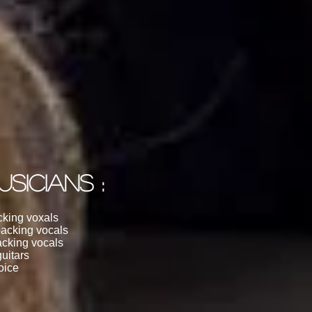
USICIANS :
cking voxals
backing vocals
acking vocals
guitars
oice