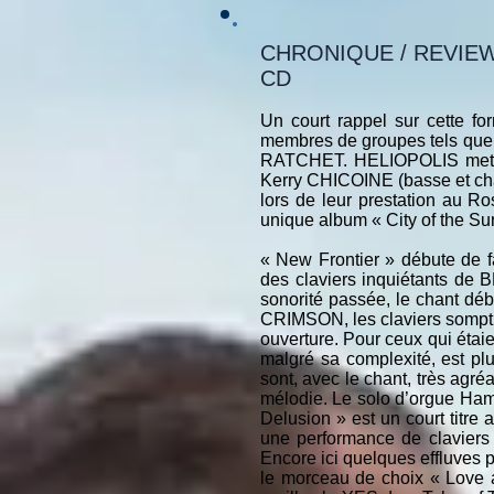
CHRONIQUE / REVIE
CD
Un court rappel sur cette fo
membres de groupes tels q
RATCHET. HELIOPOLIS met en 
Kerry CHICOINE (basse et chan
lors de leur prestation au R
unique album « City of the Su
« New Frontier » débute de f
des claviers inquiétants de
sonorité passée, le chant dé
CRIMSON, les claviers somptue
ouverture. Pour ceux qui étaie
malgré sa complexité, est pl
sont, avec le chant, très agré
mélodie. Le solo d’orgue Ham
Delusion » est un court titre 
une performance de claviers h
Encore ici quelques effluves
le morceau de choix « Love a