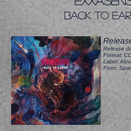
EXXASEN
Back to Ear
Release
Release da
Format: CD,
Label: Alou
From: Spa