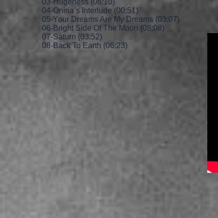
03-Hugeness (06:10)
04-Oniria’s Interlude (00:51)
05-Your Dreams Are My Dreams (03:07)
06-Bright Side Of The Moon (08:08)
07-Saturn (03:52)
08-Back To Earth (06:23)