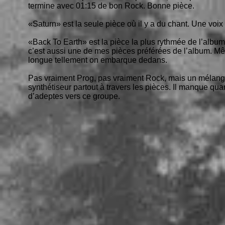
termine avec 01:15 de bon Rock. Bonne pièce.
«Saturn» est la seule pièce où il y a du chant. Une voi
«Back To Earth» est la pièce la plus rythmée de l’al
c’est aussi une de mes pièces préférées de l’album. Même
longue tellement on embarque dedans.
Pas vraiment Prog, pas vraiment Rock, mais un mélange e
synthétiseur partout à travers les pièces. Il manque qua
d’adeptes vers ce groupe.