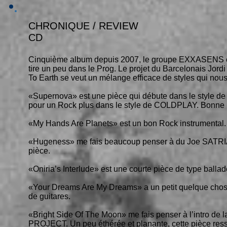
CHRONIQUE / REVIEW
CD
Cinquième album depuis 2007, le groupe EXXASENS en
tire un peu dans le Prog. Le projet du Barcelonais Jord
To Earth se veut un mélange efficace de styles qui nous
«Supernova» est une pièce qui débute dans le styl
pour un Rock plus dans le style de COLDPLAY. Bonne 
«My Hands Are Planets» est un bon Rock instrumental.
«Hugeness» me fais beaucoup penser à du Joe SATRIAN
pièce.
«Oniria’s Interlude» est une courte pièce de type ballad
«Your Dreams Are My Dreams» a un petit quelque chose 
de guitares.
«Bright Side Of The Moon» me fais penser à l’intro de
PROJECT. Un peu éthérée et planante, cette pièce r