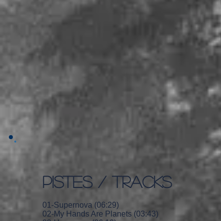
PISTES / TRACKS
01-Supernova (06:29)
02-My Hands Are Planets (03:43)