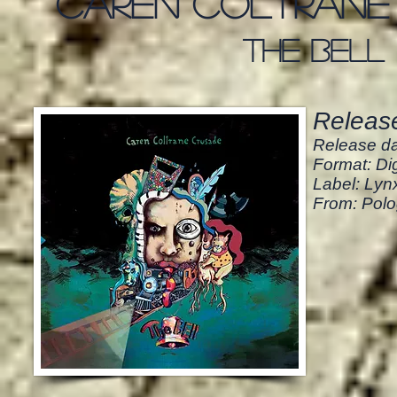
caren coltrane
the bell
Release
Release da
Format: Dig
Label: Lyn
From: Polo