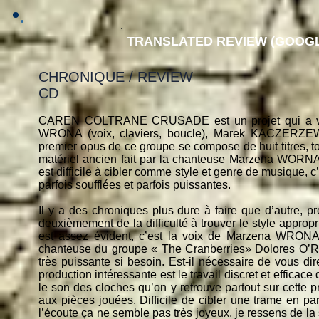
TRANSLATED REVIEW (GOOGL
CHRONIQUE / REVIEW
CD
CAREN COLTRANE CRUSADE est un projet qui a vu l
WRONA (voix, claviers, boucle), Marek KACZERZEWS
premier opus de ce groupe se compose de huit titres, to
matériel ancien fait par la chanteuse Marzena WORNA 
est difficile à cibler comme style et genre de musique, 
parfois soufflées et parfois puissantes.
Il y a des chroniques plus dure à faire que d’autre, 
deuxièmement de la difficulté à trouver le style appropr
est assez évident, c’est la voix de Marzena WRO
chanteuse du groupe « The Cranberries» Dolores O’R
très puissante si besoin. Est-il nécessaire de vous di
production intéressante est le travail discret et efficace
le son des cloches qu’on y retrouve partout sur cette p
aux pièces jouées. Difficile de cibler une trame en par
l’écoute ça ne semble pas très joyeux, je ressens de la s