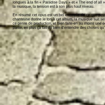
longues à la fin « Paradise Days » et « The end of all 
la musique, la tension est à son plus haut niveau.
En résumé cet opus est un bel exemple de ce que peut 
chanteuse donne le ton à cet album, la musique suit ses
ce genre de production, et bien faite-en au moins un
partie, en plus ça fait du bien d’entendre des choses qu