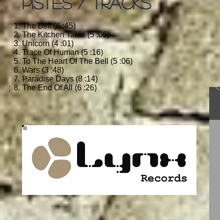
PISTES / TRACKS
The Bell (6 :45)
The Kitchen Table (5 :06)
Unicorn (4 :01)
Trace Of Human (5 :16)
To The Heart Of The Bell (5 :06)
Wars (3 :48)
Paradise Days (8 :14)
The End Of All (6 :26)